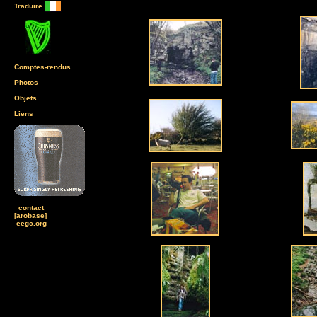
Traduire
Comptes-rendus
Photos
Objets
Liens
contact
[arobase]
eegc.org