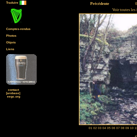
Traduire
Précédente
0
Voir toutes les
Comptes-rendus
Photos
Objets
Liens
contact
[arobase]
eegc.org
01
02
03
04
05
06
07
08
09
10
1