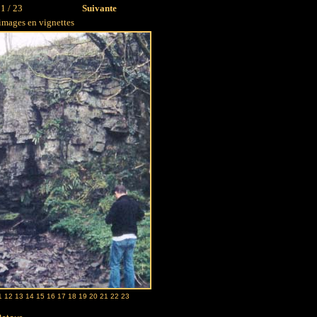
1 / 23
Suivante
 images en vignettes
1
12
13
14
15
16
17
18
19
20
21
22
23