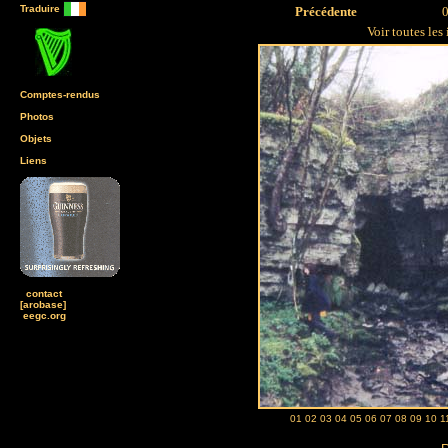
Traduire
Précédente
0
Voir toutes les
Comptes-rendus
Photos
Objets
Liens
contact
[arobase]
eegc.org
01
02
03
04
05
06
07
08
09
10
1