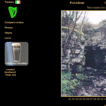
Traduire
Précédente
0
Voir toutes les
Comptes-rendus
Photos
Objets
Liens
contact
[arobase]
eegc.org
01
02
03
04
05
06
07
08
09
10
1