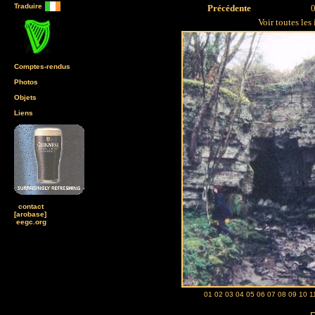
Traduire
Précédente
0
Voir toutes les
Comptes-rendus
Photos
Objets
Liens
contact
[arobase]
eegc.org
01
02
03
04
05
06
07
08
09
10
1